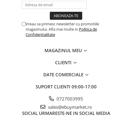
Balonul se livreaza neumflat.
Setul contine un pai transparent pentru umflare balonului
Vreau sa primesc newsletter cu promotiile
Poate fi umflat cu aer sau heliu.
magazinului. Afla mai multe in
Politica de
Confidentialitate
Pentru a prelungi durata de viața a balonului, evita expunerea
directa la soare, aer condiționat, ger sau alte condiții extreme.
MAGAZINUL MEU
CLIENTI
Alege baloanele pentru a transforma orice eveniment într-o
experiența speciala, plina de culoare și eleganța!
DATE COMERCIALE
SUPORT CLIENTI
09:00-17:00
0727003995
sales@ebuymarket.ro
SOCIAL
URMARESTE-NE IN SOCIAL MEDIA