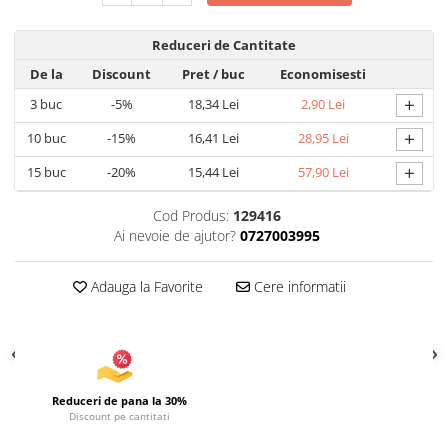
Articole pentru Iluminat
Reduceri de Cantitate
Corpuri de iluminat
De la
Discount
Pret
/ buc
Economisesti
Lampi de veghe
+
3
buc
-5%
18,34 Lei
2,90 Lei
Articole si, Echipamente pentru
Transport şi Ridicat
+
10
buc
-15%
16,41 Lei
28,95 Lei
Pelerine, Umbrele si Accesorii
+
15
buc
-20%
15,44 Lei
57,90 Lei
Videoproiectoare
Cod Produs:
129416
Ai nevoie de ajutor?
0727003995
Adauga la Favorite
Cere informatii
Reduceri de pana la 30%
Discount pe cantitati