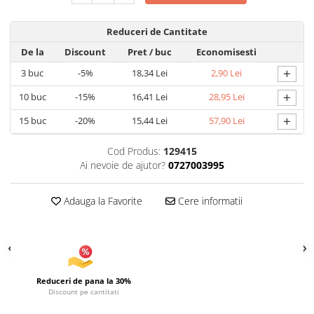
Articole pentru Iluminat
Reduceri de Cantitate
Corpuri de iluminat
De la
Discount
Pret
/ buc
Economisesti
Lampi de veghe
+
3
buc
-5%
18,34 Lei
2,90 Lei
Articole si, Echipamente pentru
Transport şi Ridicat
+
10
buc
-15%
16,41 Lei
28,95 Lei
Pelerine, Umbrele si Accesorii
+
15
buc
-20%
15,44 Lei
57,90 Lei
Videoproiectoare
Cod Produs:
129415
Ai nevoie de ajutor?
0727003995
Adauga la Favorite
Cere informatii
Reduceri de pana la 30%
Discount pe cantitati