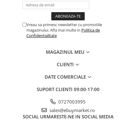
Balonul se livreaza neumflat.
Setul contine un pai transparent pentru umflare balonului
Vreau sa primesc newsletter cu promotiile
Poate fi umflat cu aer sau heliu.
magazinului. Afla mai multe in
Politica de
Confidentialitate
Pentru a prelungi durata de viața a balonului, evita expunerea
directa la soare, aer condiționat, ger sau alte condiții extreme.
MAGAZINUL MEU
CLIENTI
Alege baloanele pentru a transforma orice eveniment într-o
experiența speciala, plina de culoare și eleganța!
DATE COMERCIALE
SUPORT CLIENTI
09:00-17:00
0727003995
sales@ebuymarket.ro
SOCIAL
URMARESTE-NE IN SOCIAL MEDIA