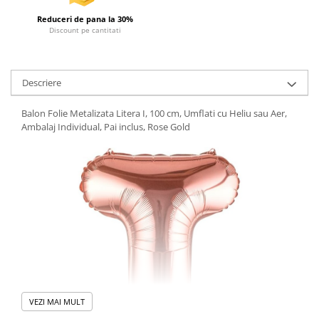
Articole de plaja
Reduceri de pana la 30%
Pistoale cu apa
Discount pe cantitati
Articole pentru Copii
Articole Diverse copii
Descriere
Articole diverse pentru copii
Covorase de joaca
Balon Folie Metalizata Litera I, 100 cm, Umflati cu Heliu sau Aer,
Ambalaj Individual, Pai inclus, Rose Gold
Genti, Portofele, Penare
Ingrijire Unghii
Jucarii Creative
Jucarii pentru copii
Jucarii si Jocuri
Jucarii si Jocuri
Markere si Set Desen
Markere si Set Desen
VEZI MAI MULT
Scaune de masa bebe