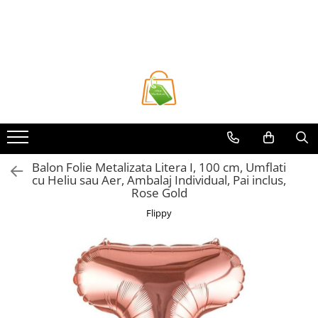
Toate Produsele
Casa si Bricolaj
Accesorii Birou si Consumabile
Articole pentru Animale
Articole pentru baie
Articole pentru Bucatarie
Balon Folie Metalizata Litera I, 100 cm, Umflati
cu Heliu sau Aer, Ambalaj Individual, Pai inclus,
Accesorii Bucătărie
Rose Gold
Dozatoare Condimente
Flippy
Forme cuburi de gheata
Genti Termoizolante Mancare
Organizatoare si Depozitare
Bucatarie
Organizatoare si Depozitare
Bucatarie