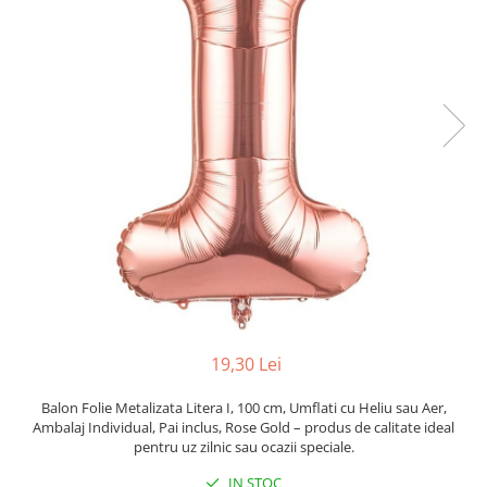
Pahare, Sticle si Cani
Ustensile pentru Bucătărie
Ustensile pentru Bucătărie
Veselă pentru Masă
Articole pentru Casa si Curatenie
Accesorii Ingrijire Casa
Cutii depozitare
Diverse Casa
Incalzire si climatizare
Lumanari
Maturi, Perii, Mopuri si Galeti
Perne Voiaj, Paturi si Textile
Produse Curatenie
19,30 Lei
Produse ingrijire incaltaminte
Radiatoare si Seminee electrice
Balon Folie Metalizata Litera I, 100 cm, Umflati cu Heliu sau Aer,
Ambalaj Individual, Pai inclus, Rose Gold – produs de calitate ideal
Steaguri
pentru uz zilnic sau ocazii speciale.
Tapet 3D Autoadeziv
IN STOC