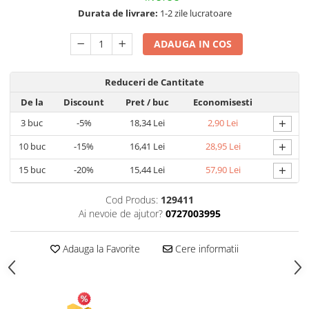
Umidificatoare
Durata de livrare:
1-2 zile lucratoare
Uscatoare si Standere Haine
Articole pentru Gradina si Bricolaj
ADAUGA IN COS
Articole pentru Iluminat
Corpuri de iluminat
Reduceri de Cantitate
Lampi de veghe
De la
Discount
Pret
/ buc
Economisesti
Articole si, Echipamente pentru
+
3
buc
-5%
18,34 Lei
2,90 Lei
Transport şi Ridicat
+
10
buc
-15%
16,41 Lei
28,95 Lei
Pelerine, Umbrele si Accesorii
+
15
buc
-20%
15,44 Lei
57,90 Lei
Videoproiectoare
Accesorii Auto
Cod Produs:
129411
Accesorii Auto
Ai nevoie de ajutor?
0727003995
Kit-uri Siguranţă Auto
Adauga la Favorite
Cere informatii
Suporti auto
Accesorii biciclete
Ochelari de Protecţie