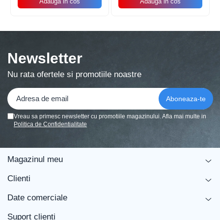
Adauga in cos
Adauga in cos
Balonul se livreaza neumflat.
Setul contine un pai transparent pentru umflare
balonului
Newsletter
Poate fi umflat cu aer sau heliu.
Nu rata ofertele si promotiile noastre
Pentru a prelungi durata de viața a balonului, evita
expunerea directa la soare, aer condiționat, ger sau
alte condiții extreme.
Vreau sa primesc newsletter cu promotiile magazinului. Afla mai multe in
Politica de Confidentialitate
Alege baloanele pentru a transforma orice eveniment într-o
experiența speciala, plina de culoare și eleganța!
Magazinul meu
Clienti
Date comerciale
Suport clienti