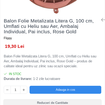
Kendama Rubber Grip V3 Cupe
Baloane Latex
Ustensile pentru Bucătărie
Iluminat Festiv
Mari
Baloane si Accesorii Absolvire
Veselă pentru Masă
Instalatii de Craciun
Kendama Silken V3 King Size
Articole pentru Casa si Curatenie
Baloane si Accesorii Halloween
Liniar / Sir
Balon Folie Metalizata Litera G, 100 cm,
Kendama Super Sticky V2 Cupe
Accesorii Ingrijire Casa
Banda adeziva
Umflati cu Heliu sau Aer, Ambalaj
Mari
Ornamente Brad
Cutii depozitare
Individual, Pai inclus, Rose Gold
Confetti
Suport Decorativ Lumanare
Diverse Casa
Flippy
Costume si Deghizare
Incalzire si climatizare
19,30 Lei
Fete Masa si Perdele Franjurate
Lumanari
Lumanari si Toppere
Maturi, Perii, Mopuri si Galeti
Balon Folie Metalizata Litera G, 100 cm, Umflati cu Heliu sau
Aer, Ambalaj Individual, Pai inclus, Rose Gold – produs de
Perne Voiaj, Paturi si Textile
Pompe Baloane
calitate ideal pentru uz zilnic sau ocazii speciale.
Produse ingrijire incaltaminte
Seturi si Arcade Baloane
Radiatoare si Seminee electrice
IN STOC
Tematica Nunta
Durata de livrare:
1-2 zile lucratoare
Steaguri
Tapet 3D Autoadeziv
Adauga in cos
Umidificatoare
Uscatoare si Standere Haine
Reduceri de Cantitate
Articole pentru Gradina si Bricolaj