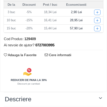
De la
Discount
Pret
/ buc
Economisesti
Articole pentru Iluminat
+
3
buc
-5%
18,34 Lei
2,90 Lei
Corpuri de iluminat
Lampi de veghe
+
10
buc
-15%
16,41 Lei
28,95 Lei
Articole si, Echipamente pentru
+
15
buc
-20%
15,44 Lei
57,90 Lei
Transport şi Ridicat
Pelerine, Umbrele si Accesorii
Cod Produs:
129409
Ai nevoie de ajutor?
0727003995
Videoproiectoare
Adauga la Favorite
Cere informatii
REDUCERI DE PANA LA 30%
Discount pe cantitati
Descriere