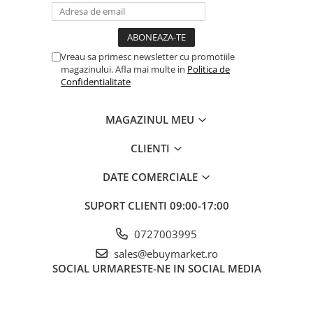
Balonul se livreaza neumflat.
Setul contine un pai transparent pentru umflare balonului
Vreau sa primesc newsletter cu promotiile
Poate fi umflat cu aer sau heliu.
magazinului. Afla mai multe in
Politica de
Confidentialitate
Pentru a prelungi durata de viața a balonului, evita expunerea
directa la soare, aer condiționat, ger sau alte condiții extreme.
MAGAZINUL MEU
CLIENTI
Alege baloanele pentru a transforma orice eveniment într-o
experiența speciala, plina de culoare și eleganța!
DATE COMERCIALE
SUPORT CLIENTI
09:00-17:00
0727003995
sales@ebuymarket.ro
SOCIAL
URMARESTE-NE IN SOCIAL MEDIA