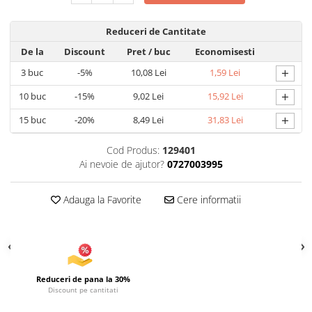
Articole pentru Iluminat
Reduceri de Cantitate
Corpuri de iluminat
De la
Discount
Pret
/ buc
Economisesti
Lampi de veghe
+
3
buc
-5%
10,08 Lei
1,59 Lei
Articole si, Echipamente pentru
Transport şi Ridicat
+
10
buc
-15%
9,02 Lei
15,92 Lei
Pelerine, Umbrele si Accesorii
+
15
buc
-20%
8,49 Lei
31,83 Lei
Videoproiectoare
Cod Produs:
129401
Ai nevoie de ajutor?
0727003995
Adauga la Favorite
Cere informatii
Reduceri de pana la 30%
Discount pe cantitati