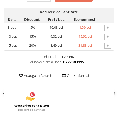
Uscatoare si Standere Haine
Articole pentru Gradina si Bricolaj
Reduceri de Cantitate
Articole pentru Iluminat
De la
Discount
Pret
/ buc
Economisesti
Corpuri de iluminat
+
3
buc
-5%
10,08 Lei
1,59 Lei
Lampi de veghe
+
10
buc
-15%
9,02 Lei
15,92 Lei
Articole si, Echipamente pentru
Transport şi Ridicat
+
15
buc
-20%
8,49 Lei
31,83 Lei
Pelerine, Umbrele si Accesorii
Cod Produs:
129396
Videoproiectoare
Ai nevoie de ajutor?
0727003995
Accesorii Auto
Accesorii Auto
Adauga la Favorite
Cere informatii
Kit-uri Siguranţă Auto
Suporti auto
Accesorii biciclete
Ochelari de Protecţie
Reduceri de pana la 30%
Discount pe cantitati
Articole de plaja