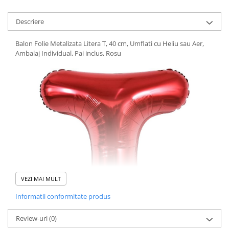
Pistoale cu apa
Articole pentru Copii
Descriere
Articole Diverse copii
Balon Folie Metalizata Litera T, 40 cm, Umflati cu Heliu sau Aer,
Articole diverse pentru copii
Ambalaj Individual, Pai inclus, Rosu
Covorase de joaca
Genti, Portofele, Penare
Ingrijire Unghii
Jucarii Creative
Jucarii pentru copii
Jucarii si Jocuri
Jucarii si Jocuri
Markere si Set Desen
VEZI MAI MULT
Markere si Set Desen
Informatii conformitate produs
Scaune de masa bebe
Review-uri
(0)
Articole Petrecere