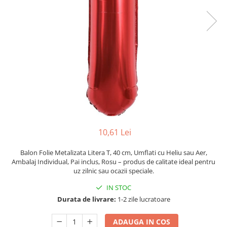
Pahare, Sticle si Cani
Ustensile pentru Bucătărie
Ustensile pentru Bucătărie
Veselă pentru Masă
Articole pentru Casa si Curatenie
Accesorii Ingrijire Casa
Cutii depozitare
Diverse Casa
Incalzire si climatizare
Lumanari
10,61 Lei
Maturi, Perii, Mopuri si Galeti
Perne Voiaj, Paturi si Textile
Balon Folie Metalizata Litera T, 40 cm, Umflati cu Heliu sau Aer,
Ambalaj Individual, Pai inclus, Rosu – produs de calitate ideal pentru
Produse ingrijire incaltaminte
uz zilnic sau ocazii speciale.
Radiatoare si Seminee electrice
IN STOC
Steaguri
Durata de livrare:
1-2 zile lucratoare
Tapet 3D Autoadeziv
Umidificatoare
ADAUGA IN COS