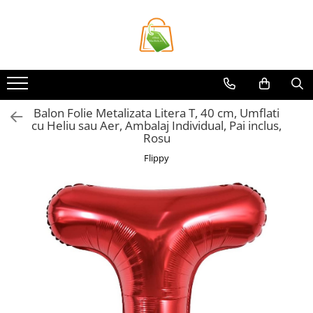
Toate Produsele
Casa si Bricolaj
Accesorii Birou si Consumabile
Balon Folie Metalizata Litera T, 40 cm, Umflati
Articole pentru Animale
cu Heliu sau Aer, Ambalaj Individual, Pai inclus,
Articole pentru baie
Rosu
Articole pentru Bucatarie
Flippy
Accesorii Bucătărie
Dozatoare Condimente
Forme cuburi de gheata
Genti Termoizolante Mancare
Organizatoare si Depozitare
Bucatarie
Organizatoare si Depozitare
Bucatarie