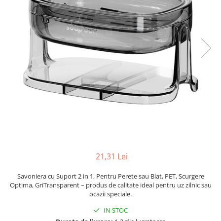
Pahare, Sticle si Cani
Ustensile pentru Bucătărie
Ustensile pentru Bucătărie
Veselă pentru Masă
Articole pentru Casa si Curatenie
Accesorii Ingrijire Casa
Cutii depozitare
Diverse Casa
Incalzire si climatizare
Lumanari
Maturi, Perii, Mopuri si Galeti
Perne Voiaj, Paturi si Textile
21,31 Lei
Produse Curatenie
Produse ingrijire incaltaminte
Savoniera cu Suport 2 in 1, Pentru Perete sau Blat, PET, Scurgere
Radiatoare si Seminee electrice
Optima, GriTransparent – produs de calitate ideal pentru uz zilnic sau
ocazii speciale.
Steaguri
Tapet 3D Autoadeziv
IN STOC