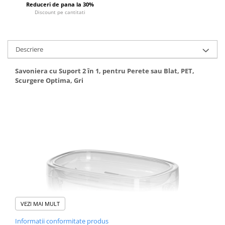
Reduceri de pana la 30%
Articole de plaja
Discount pe cantitati
Pistoale cu apa
Articole pentru Copii
Articole Diverse copii
Descriere
Articole diverse pentru copii
Savoniera cu Suport 2 în 1, pentru Perete sau Blat, PET,
Covorase de joaca
Scurgere Optima, Gri
Genti, Portofele, Penare
Ingrijire Unghii
Jucarii Creative
Jucarii pentru copii
Jucarii si Jocuri
Jucarii si Jocuri
Markere si Set Desen
Markere si Set Desen
VEZI MAI MULT
Scaune de masa bebe
Informatii conformitate produs