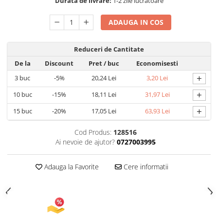
Durata de livrare:
1-2 zile lucratoare
Umidificatoare
Uscatoare si Standere Haine
ADAUGA IN COS
Articole pentru Gradina si Bricolaj
Articole pentru Iluminat
Reduceri de Cantitate
Corpuri de iluminat
De la
Discount
Pret
/ buc
Economisesti
Lampi de veghe
+
3
buc
-5%
20,24 Lei
3,20 Lei
Articole si, Echipamente pentru
Transport şi Ridicat
+
10
buc
-15%
18,11 Lei
31,97 Lei
Pelerine, Umbrele si Accesorii
+
15
buc
-20%
17,05 Lei
63,93 Lei
Videoproiectoare
Cod Produs:
128516
Accesorii Auto
Ai nevoie de ajutor?
0727003995
Accesorii Auto
Kit-uri Siguranţă Auto
Adauga la Favorite
Cere informatii
Suporti auto
Accesorii biciclete
Ochelari de Protecţie