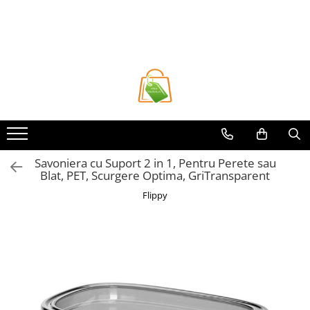
Toate Produsele
Casa si Bricolaj
Accesorii Birou si Consumabile
Articole pentru Animale
Articole pentru baie
Articole pentru Bucatarie
Savoniera cu Suport 2 in 1, Pentru Perete sau
Blat, PET, Scurgere Optima, GriTransparent
Accesorii Bucătărie
Flippy
Dozatoare Condimente
Forme cuburi de gheata
Genti Termoizolante Mancare
Organizatoare si Depozitare
Bucatarie
Organizatoare si Depozitare
Bucatarie