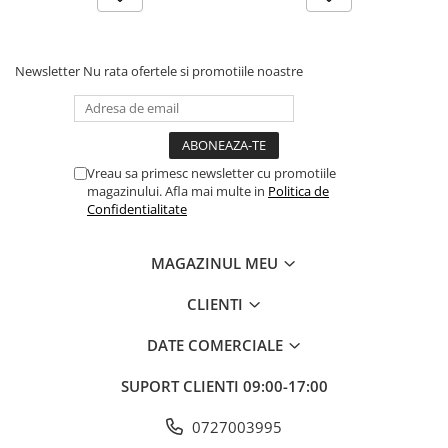
Baloane si Accesorii Halloween
Instalare fara perforare:
Montare rapida și ușoara fara a
deteriora pereții sau suprafețele
Banda adeziva
Newsletter
Nu rata ofertele si promotiile noastre
Scurgere optima:
Tava de scurgere supradimensionata
Confetti
previne revarsarea și menține sapunul uscat
Costume si Deghizare
Sapunul nu se înmoaie:
Datorita scurgerii rapide, sapunul
Fete Masa si Perdele Franjurate
ramâne uscat și igienic
Vreau sa primesc newsletter cu promotiile
Lumanari si Toppere
magazinului. Afla mai multe in
Politica de
Pompe Baloane
Confidentialitate
Seturi si Arcade Baloane
MAGAZINUL MEU
Tematica Nunta
Craciun
CLIENTI
Articole Craciun Bucatarie
DATE COMERCIALE
Brazi Craciun
SUPORT CLIENTI
09:00-17:00
Costume Craciun
Covorase Brad
0727003995