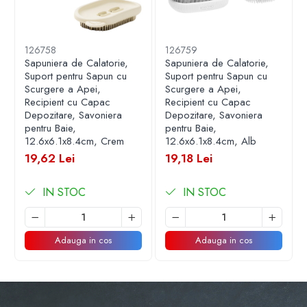
Cu un design anti-scurgeri format din trei straturi ce previn
scurgerile sau varsarile de lichide, protejând bagajele și
hainele fara a face mizerie.
126758
126759
Sapuniera de Calatorie,
Sapuniera de Calatorie,
Suport pentru Sapun cu
Suport pentru Sapun cu
Tuburile din silicon moale sunt usor de stors pentru a folosi
Scurgere a Apei,
Scurgere a Apei,
pâna la ultima picatura.
Recipient cu Capac
Recipient cu Capac
Depozitare, Savoniera
Depozitare, Savoniera
pentru Baie,
pentru Baie,
12.6x6.1x8.4cm, Crem
12.6x6.1x8.4cm, Alb
19,62 Lei
19,18 Lei
IN STOC
IN STOC
Adauga in cos
Adauga in cos