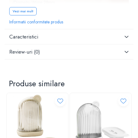
Vezi mai mult
Informatii conformitate produs
Caracteristici
Review-uri
(0)
Produse similare
Descriere:
Va prezentam dozatorul nostru de loțiune.
Recipientul de calatorie anti-scurgeri