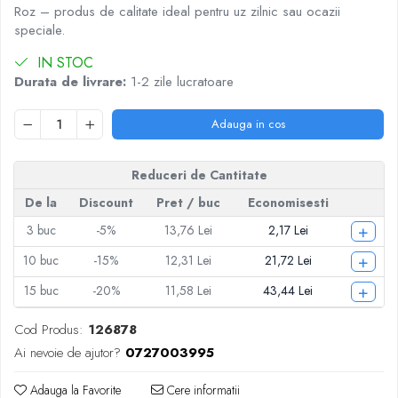
Articole pentru Iluminat
Roz – produs de calitate ideal pentru uz zilnic sau ocazii
speciale.
Corpuri de iluminat
Lampi de veghe
IN STOC
Durata de livrare:
1-2 zile lucratoare
Articole si, Echipamente pentru
Transport şi Ridicat
Adauga in cos
Pelerine, Umbrele si Accesorii
Videoproiectoare
Reduceri de Cantitate
De la
Discount
Pret
/ buc
Economisesti
+
3
buc
-5%
13,76 Lei
2,17 Lei
+
10
buc
-15%
12,31 Lei
21,72 Lei
+
15
buc
-20%
11,58 Lei
43,44 Lei
Cod Produs:
126878
Ai nevoie de ajutor?
0727003995
Adauga la Favorite
Cere informatii