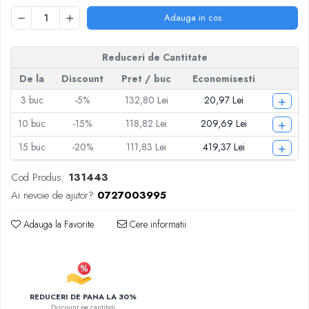
Articole pentru Iluminat
Adauga in cos
Corpuri de iluminat
Lampi de veghe
Reduceri de Cantitate
Articole si, Echipamente pentru
De la
Discount
Pret
/ buc
Economisesti
Transport şi Ridicat
+
3
buc
-5%
132,80 Lei
20,97 Lei
Pelerine, Umbrele si Accesorii
Videoproiectoare
+
10
buc
-15%
118,82 Lei
209,69 Lei
+
15
buc
-20%
111,83 Lei
419,37 Lei
Cod Produs:
131443
Ai nevoie de ajutor?
0727003995
Adauga la Favorite
Cere informatii
REDUCERI DE PANA LA 30%
Discount pe cantitati