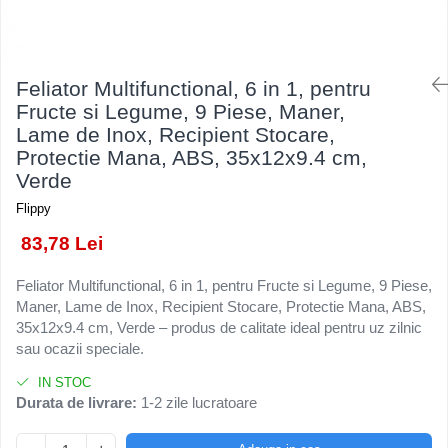
Kendama Rubber Grip V3 Cupe
Baloane Latex
Ustensile pentru Bucătărie
Iluminat Festiv
Mari
Baloane si Accesorii Absolvire
Veselă pentru Masă
Instalatii de Craciun
Kendama Silken V3 King Size
Articole pentru Casa si Curatenie
Baloane si Accesorii Halloween
Liniar / Sir
Feliator Multifunctional, 6 in 1, pentru
Kendama Super Sticky V2 Cupe
Accesorii Ingrijire Casa
Banda adeziva
Fructe si Legume, 9 Piese, Maner,
Mari
Ornamente Brad
Cutii depozitare
Lame de Inox, Recipient Stocare,
Confetti
Suport Decorativ Lumanare
Protectie Mana, ABS, 35x12x9.4 cm,
Diverse Casa
Costume si Deghizare
Verde
Incalzire si climatizare
Fete Masa si Perdele Franjurate
Lumanari
Flippy
Lumanari si Toppere
Maturi, Perii, Mopuri si Galeti
83,78 Lei
Perne Voiaj, Paturi si Textile
Pompe Baloane
Feliator Multifunctional, 6 in 1, pentru Fructe si Legume, 9 Piese,
Produse ingrijire incaltaminte
Seturi si Arcade Baloane
Maner, Lame de Inox, Recipient Stocare, Protectie Mana, ABS,
Radiatoare si Seminee electrice
Tematica Nunta
35x12x9.4 cm, Verde – produs de calitate ideal pentru uz zilnic
Steaguri
sau ocazii speciale.
Tapet 3D Autoadeziv
IN STOC
Umidificatoare
Durata de livrare:
1-2 zile lucratoare
Uscatoare si Standere Haine
Articole pentru Gradina si Bricolaj