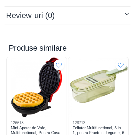
Review-uri
(0)
Produse similare
Tocatorul de legume va face sa obtineti felii mari sau mici,
groase sau subtiri, bucati.
Lamele tocatorului de legume sunt realizate din material
durabil din otel inoxidabil 420, care este rezistent la rugina si
poate realiza taierea si macinarea legumelor si fructelor.
Corpul tocatorului de legume este fabricat din ABS de
calitate alimentara, nu contine BPA, non-toxic si fara gust.
Este foarte potrivit pentru taierea cartofilor, rosiilor,
castravetilor, morcovilor, ghimbirului, branzei, prajitilor si nu
numai.
126613
126713
Mini Aparat de Vafe,
Feliator Multifunctional, 3 in
Multifunctional, Pentru Casa
1, pentru Fructe si Legume, 6