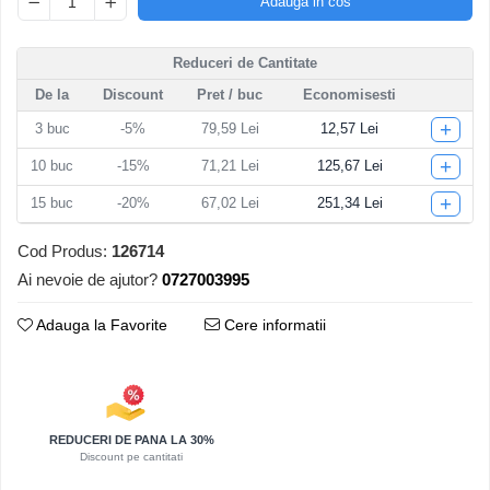
Adauga in cos
Articole pentru Iluminat
Corpuri de iluminat
Reduceri de Cantitate
Lampi de veghe
De la
Discount
Pret
/ buc
Economisesti
Articole si, Echipamente pentru
+
3
buc
-5%
79,59 Lei
12,57 Lei
Transport şi Ridicat
+
10
buc
-15%
71,21 Lei
125,67 Lei
Pelerine, Umbrele si Accesorii
+
15
buc
-20%
67,02 Lei
251,34 Lei
Videoproiectoare
Cod Produs:
126714
Ai nevoie de ajutor?
0727003995
Adauga la Favorite
Cere informatii
REDUCERI DE PANA LA 30%
Discount pe cantitati