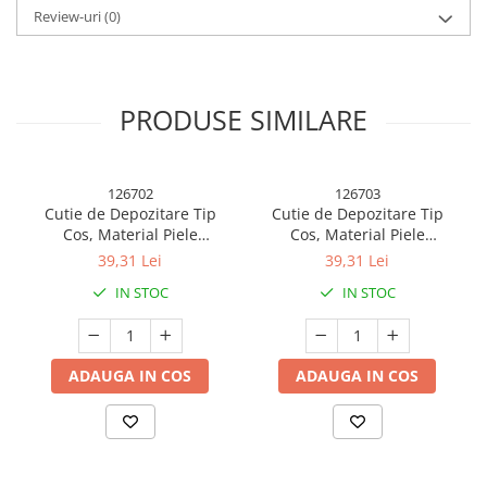
Review-uri
(0)
PRODUSE SIMILARE
Cutia de depozitare este pliabila si este din piele ecologica.
Scopul acestei cutii este de a depozita pulovere, jucarii, pilote,
126702
126703
articole diverse, îmbracaminte, haine murdare.
Cutie de Depozitare Tip
Cutie de Depozitare Tip
Se poate asambla si instala in dormitor sau living sau chiar si in
Cos, Material Piele
Cos, Material Piele
baie,materialul sau din tesatura permite curatarea si igienizarea
Ecologica, Pliabila, 47x28x20
Ecologica, Pliabila, 47x28x20
39,31 Lei
39,31 Lei
sa usoara.
cm, 26 l, Cadru Metalic, cu
cm, 26 l, Cadru Metalic, cu
IN STOC
IN STOC
Manere, Bej
Manere, Maro
ADAUGA IN COS
ADAUGA IN COS