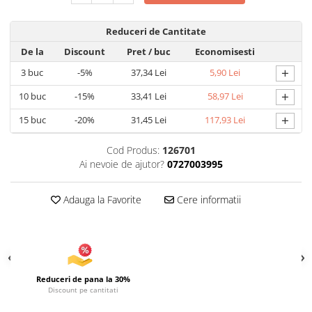
Articole pentru Iluminat
Reduceri de Cantitate
Corpuri de iluminat
De la
Discount
Pret
/ buc
Economisesti
Lampi de veghe
+
3
buc
-5%
37,34 Lei
5,90 Lei
Articole si, Echipamente pentru
Transport şi Ridicat
+
10
buc
-15%
33,41 Lei
58,97 Lei
Pelerine, Umbrele si Accesorii
+
15
buc
-20%
31,45 Lei
117,93 Lei
Videoproiectoare
Cod Produs:
126701
Ai nevoie de ajutor?
0727003995
Adauga la Favorite
Cere informatii
Reduceri de pana la 30%
Discount pe cantitati