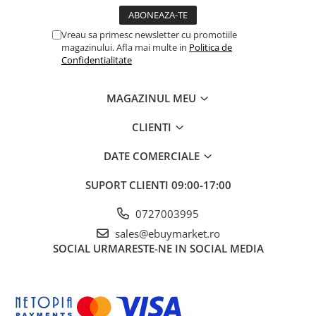
Material: plastic de înalta calitate, rezistent la umiditate și
zgârieturi
Vreau sa primesc newsletter cu promotiile
Dimensiune: Aproximativ 24 cm lungime, 31.5 cm înalțime,
magazinului. Afla mai multe in
Politica de
21.9 cm lațime
Confidentialitate
Culoare: alb, se potrivește cu orice interior
MAGAZINUL MEU
Design: Cutiile transparente permit identificarea conținutului
CLIENTI
Etanșare: Cutii complet etanșe pentru a proteja împotriva
umezelii și amestecului de mirosuri
DATE COMERCIALE
Igiena: Fiecare compartiment este dedicat unui singur tip de
SUPORT CLIENTI
09:00-17:00
condiment pentru a evita amestecarea aromelor.
0727003995
Practicitate: ușor de curațat și umplut
sales@ebuymarket.ro
SOCIAL
URMARESTE-NE IN SOCIAL MEDIA