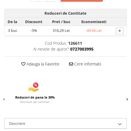
Articole pentru Iluminat
Reduceri de Cantitate
Corpuri de iluminat
De la
Discount
Pret
/ buc
Economisesti
Lampi de veghe
+
3
buc
-5%
316,29 Lei
49,94 Lei
Articole si, Echipamente pentru
Transport şi Ridicat
Cod Produs:
126611
Pelerine, Umbrele si Accesorii
Ai nevoie de ajutor?
0727003995
Videoproiectoare
Adauga la Favorite
Cere informatii
Reduceri de pana la 30%
Discount pe cantitati
Descriere