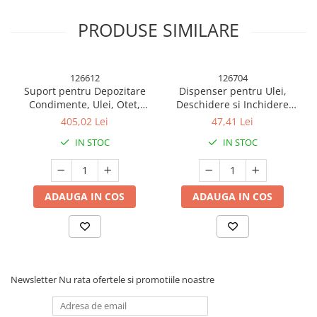
PRODUSE SIMILARE
126612
126704
Suport pentru Depozitare
Dispenser pentru Ulei,
Condimente, Ulei, Otet,
Deschidere si Inchidere
Montare pe Perete din 12
Automata a Rezervorul, cu
405,02 Lei
47,41 Lei
Piese, Uz Casnic, pentru
Inductie Gravitationala, 550
IN STOC
IN STOC
Suport modern de depozitare a condimentelor- Set
Bucatarie, 31 x 21.9 x
ml, 12x7.6x20.5 cm, Alb
depozitare din 9 piese
31.5cm, Alb
Pastreaza-ți condimentele perfect organizate cu organizatorul
ADAUGA IN COS
ADAUGA IN COS
nostru inovator de condimente. Acest set elegant și funcțional
este un must-have pentru fiecare pasionat de gastronomie!
Perfect pentru casa, dar si pentru restaurante si baruri datorita
simplitatii sale extreme de utilizare.
Caracteristicile produsului:
Newsletter
Nu rata ofertele si promotiile noastre