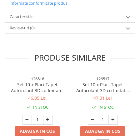
Informatii conformitate produs
Caracteristici
Review-uri
(0)
PRODUSE SIMILARE
126516
126517
Set 10 x Placi Tapet
Set 10 x Placi Tapet
Autocolant 3D cu Imitatie
Autocolant 3D cu Imitatie
de Pietre, pentru Perete
de Caramida, pentru Perete
46,05 Lei
47,31 Lei
Bucatarie Sufragerie, Usor
Bucatarie Sufragerie, Usor
Acesta este un proiect de bricolaj
IN STOC
IN STOC
de Curatat, Rezistent la
de Curatat, Rezistent la
simplu, care este ușor de realizat
Apa, Autoadeziv, 30x30 cm,
Apa, Autoadeziv, 30x30 cm,
Gri
Maro
acasa
ADAUGA IN COS
ADAUGA IN COS
Prietenii tai vor fi uimiți de frumoasa renovare a casei tale și se