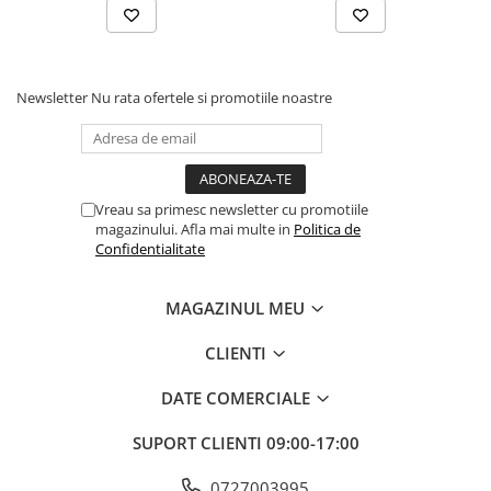
vor întreba cum și când ai realizat-o. Prin folosirea foliei
autoadezive, nu numai ca vei economisi timp și bani, dar vei oferi
mobilierului tau aspectul modern pe care l-ai dorit dintotdeauna!
Newsletter
Nu rata ofertele si promotiile noastre
Vreau sa primesc newsletter cu promotiile
magazinului. Afla mai multe in
Politica de
Confidentialitate
MAGAZINUL MEU
CLIENTI
DATE COMERCIALE
SUPORT CLIENTI
09:00-17:00
Casa ta va straluci!
0727003995