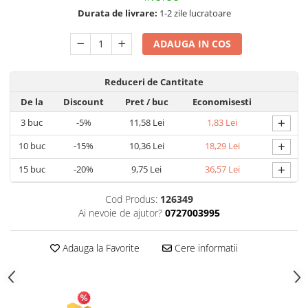
Durata de livrare:
1-2 zile lucratoare
Articole pentru Gradina si Bricolaj
Articole pentru Iluminat
ADAUGA IN COS
Corpuri de iluminat
Lampi de veghe
Reduceri de Cantitate
Articole si, Echipamente pentru
De la
Discount
Pret
/ buc
Economisesti
Transport şi Ridicat
+
3
buc
-5%
11,58 Lei
1,83 Lei
Pelerine, Umbrele si Accesorii
+
10
buc
-15%
10,36 Lei
18,29 Lei
Videoproiectoare
+
15
buc
-20%
9,75 Lei
36,57 Lei
Cod Produs:
126349
Ai nevoie de ajutor?
0727003995
Adauga la Favorite
Cere informatii