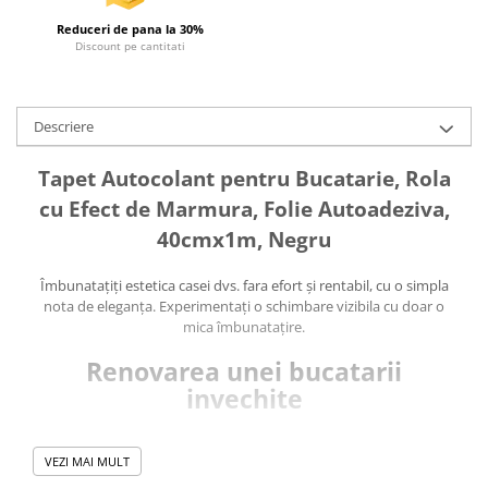
Reduceri de pana la 30%
Discount pe cantitati
Descriere
Tapet Autocolant pentru Bucatarie, Rola
cu Efect de Marmura, Folie Autoadeziva,
40cmx1m, Negru
Îmbunatațiți estetica casei dvs. fara efort și rentabil, cu o simpla
nota de eleganța. Experimentați o schimbare vizibila cu doar o
mica îmbunatațire.
Renovarea unei bucatarii
invechite
Folosind folia autoadeziva, poți crea o ambianța primitoare și
VEZI MAI MULT
confortabila în casa ta.