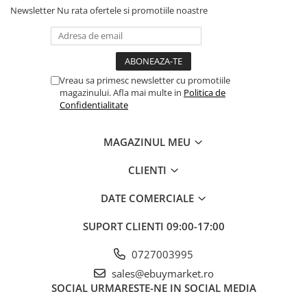
Newsletter
Nu rata ofertele si promotiile noastre
* Pot fi umflate atat cu aer cat si cu heliu.
Baloanele cu aer
pot sa se mentina umflate chiar si mai
multe luni, daca sunt tinute intr-un mediu propice.
Vreau sa primesc newsletter cu promotiile
magazinului. Afla mai multe in
Politica de
Baloanele din latex umflate cu heliu
se mentin in general
Confidentialitate
intre 6 – 8 ore
Baloanele din latex sunt biodegradabile, fiind prietenoase cu
MAGAZINUL MEU
mediul inconjurator.
CLIENTI
In functie de setarile fiecarui monitor sau producator,
culorile pot sa difere de cele afisate.
DATE COMERCIALE
* Este recomandat ca baloanele sa fie ferite de soare, aer
SUPORT CLIENTI
09:00-17:00
conditionat, ger etc pentru ca se pot sparge sau se pot desumfla
mai repede.
0727003995
sales@ebuymarket.ro
SOCIAL
URMARESTE-NE IN SOCIAL MEDIA