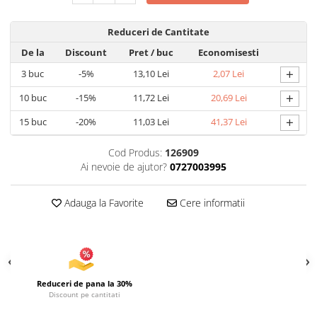
Articole pentru Iluminat
Reduceri de Cantitate
Corpuri de iluminat
De la
Discount
Pret
/ buc
Economisesti
Lampi de veghe
+
3
buc
-5%
13,10 Lei
2,07 Lei
Articole si, Echipamente pentru
Transport şi Ridicat
+
10
buc
-15%
11,72 Lei
20,69 Lei
Pelerine, Umbrele si Accesorii
+
15
buc
-20%
11,03 Lei
41,37 Lei
Videoproiectoare
Cod Produs:
126909
Ai nevoie de ajutor?
0727003995
Adauga la Favorite
Cere informatii
Reduceri de pana la 30%
Discount pe cantitati