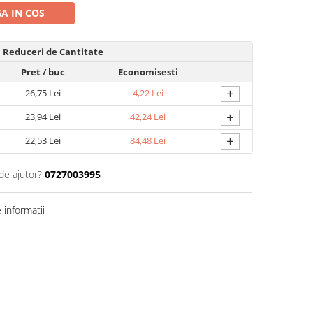
A IN COS
Reduceri de Cantitate
Pret
/ buc
Economisesti
+
26,75 Lei
4,22 Lei
+
23,94 Lei
42,24 Lei
+
22,53 Lei
84,48 Lei
de ajutor?
0727003995
informatii