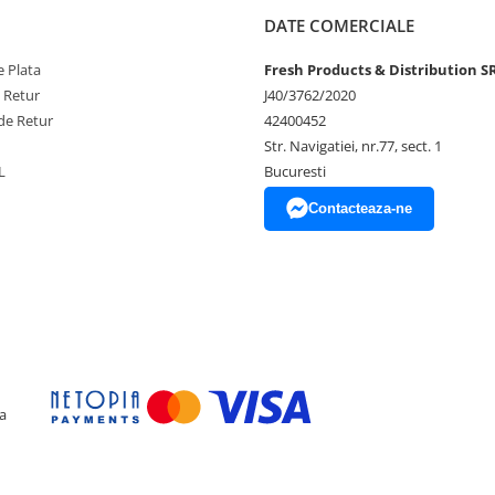
DATE COMERCIALE
ai multe luni, daca sunt tinute
 Plata
Fresh Products & Distribution S
e Retur
J40/3762/2020
neral intre 6 – 8 ore
de Retur
42400452
Str. Navigatiei, nr.77, sect. 1
ase cu mediul inconjurator.
L
Bucuresti
tor, culorile pot sa difere de
Contacteaza-ne
onditionat, ger etc pentru ca se
a