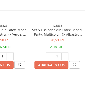
26823
126838
 din Latex, Model
Set 50 Baloane din Latex, Model
Set 25 B
stru, 4x Verde, 4x
Party, Multicolor, 7x Albastru,
Metalizata,
ben, 4x Mov, 5x
7x Verde, 7x Galben, 7x Mov, 7x
Mult
,90 Lei
28,59 Lei
, 23 cm, 1.4 g
Portocaliu, 7x Roz, 8x Rosu, 23
IN STOC
IN STOC
cm, 1.4 g
N COS
ADAUGA IN COS
ADAUG