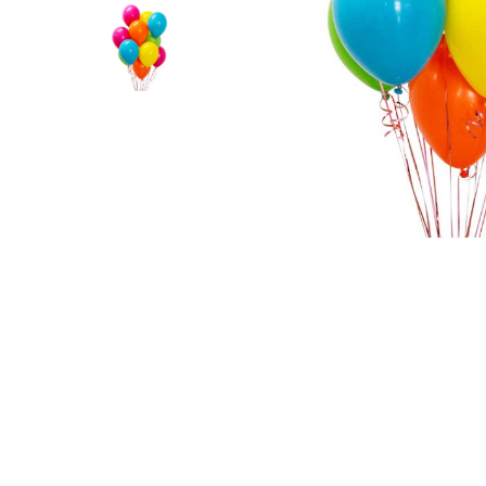
Pahare, Sticle si Cani
Ustensile pentru Bucătărie
Ustensile pentru Bucătărie
Veselă pentru Masă
Articole pentru Casa si Curatenie
Accesorii Ingrijire Casa
Cutii depozitare
Diverse Casa
Incalzire si climatizare
Distribuie
Lumanari
pe
Maturi, Perii, Mopuri si Galeti
Facebook
Perne Voiaj, Paturi si Textile
Produse ingrijire incaltaminte
Radiatoare si Seminee electrice
Steaguri
Tapet 3D Autoadeziv
Umidificatoare