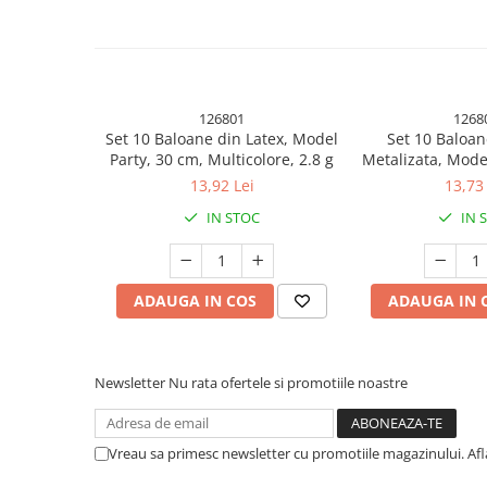
Pistoale cu apa
Articole pentru Copii
Articole Diverse copii
Articole diverse pentru copii
126801
1268
Set 10 Baloane din Latex, Model
Set 10 Baloan
Covorase de joaca
Party, 30 cm, Multicolore, 2.8 g
Metalizata, Model
Genti, Portofele, Penare
5x Nude, 23
13,92 Lei
13,73 
Ingrijire Unghii
IN STOC
IN 
Jucarii Creative
Efectele pe care le produc baloanele pot face diferenta in a
Jucarii pentru copii
aducand o explozie de culoare sau un plus de eleganta spat
ADAUGA IN COS
ADAUGA IN 
petrecerea.
Jucarii si Jocuri
Jucarii si Jocuri
Setul contine:
Markere si Set Desen
Newsletter
Nu rata ofertele si promotiile noastre
-50 Baloane din latex, Multicolore, dimensiune 30 cm
Markere si Set Desen
* Baloanele se livreaza neumflate.
Scaune de masa bebe
Vreau sa primesc newsletter cu promotiile magazinului. Af
* Pot fi umflate atat cu aer cat si cu heliu.
Articole Petrecere