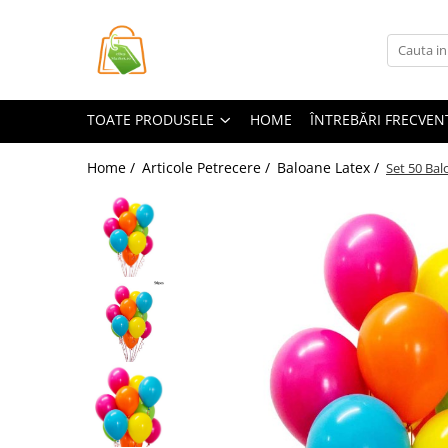
Toate Produsele
Casa si Bricolaj
TOATE PRODUSELE
HOME
ÎNTREBĂRI FRECVEN
Accesorii Birou si Consumabile
Articole pentru Animale
Home /
Articole Petrecere /
Baloane Latex /
Set 50 Bal
Articole pentru baie
Articole pentru Bucatarie
Accesorii Bucătărie
Dozatoare Condimente
Forme cuburi de gheata
Genti Termoizolante Mancare
Organizatoare si Depozitare
Bucatarie
Organizatoare si Depozitare
Bucatarie