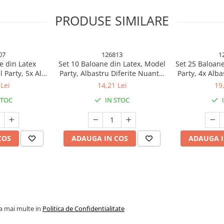
PRODUSE SIMILARE
07
126813
1
e din Latex
Set 10 Baloane din Latex, Model
Set 25 Baloane
 Party, 5x Alb,
Party, Albastru Diferite Nuante,
Party, 4x Alba
 cm, 2.2 g
30 cm, 2.8 g
Rosu, 4x Gal
Lei
14,21 Lei
19
Portocaliu
STOC
IN STOC
tmosfera oricarei petreceri,
iului in care se desfasoara
COS
ADAUGA IN COS
ADAUGA I
la mai multe in
Politica de Confidentialitate