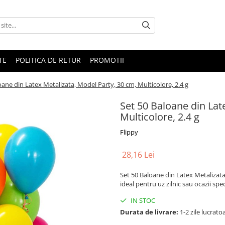
TE
POLITICA DE RETUR
PROMOTII
oane din Latex Metalizata, Model Party, 30 cm, Multicolore, 2.4 g
Set 50 Baloane din Lat
Multicolore, 2.4 g
Flippy
28,16 Lei
Set 50 Baloane din Latex Metalizata,
ideal pentru uz zilnic sau ocazii spec
IN STOC
Durata de livrare:
1-2 zile lucrato