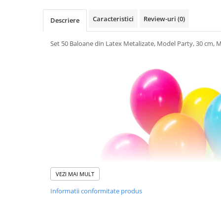
Uscatoare si Standere Haine
Articole pentru Gradina si Bricolaj
Caracteristici
Review-uri
(0)
Descriere
Articole pentru Iluminat
Set 50 Baloane din Latex Metalizate, Model Party, 30 cm, Mu
Corpuri de iluminat
Lampi de veghe
Articole si, Echipamente pentru
Transport şi Ridicat
Pelerine, Umbrele si Accesorii
Videoproiectoare
Accesorii Auto
Accesorii Auto
Kit-uri Siguranţă Auto
Suporti auto
VEZI MAI MULT
Accesorii biciclete
Informatii conformitate produs
Ochelari de Protecţie
Articole de plaja