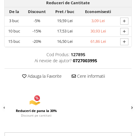
Uscatoare si Standere Haine
Reduceri de Cantitate
Articole pentru Gradina si Bricolaj
De la
Discount
Pret
/ buc
Economisesti
Articole pentru Iluminat
+
3
buc
-5%
19,59 Lei
3,09 Lei
Corpuri de iluminat
+
10
buc
-15%
17,53 Lei
30,93 Lei
Lampi de veghe
+
15
buc
-20%
16,50 Lei
61,86 Lei
Articole si, Echipamente pentru
Transport şi Ridicat
Cod Produs:
127895
Pelerine, Umbrele si Accesorii
Ai nevoie de ajutor?
0727003995
Videoproiectoare
Adauga la Favorite
Cere informatii
Accesorii Auto
Accesorii Auto
Kit-uri Siguranţă Auto
Suporti auto
Reduceri de pana la 30%
Accesorii biciclete
Discount pe cantitati
Ochelari de Protecţie
Articole de plaja