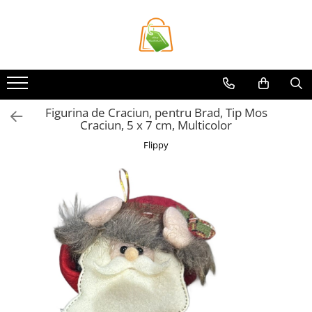
Toate Produsele
Casa si Bricolaj
Accesorii Birou si Consumabile
Figurina de Craciun, pentru Brad, Tip Mos
Articole pentru Animale
Craciun, 5 x 7 cm, Multicolor
Articole pentru baie
Flippy
Articole pentru Bucatarie
Accesorii Bucătărie
Dozatoare Condimente
Forme cuburi de gheata
Genti Termoizolante Mancare
Organizatoare si Depozitare
Bucatarie
Organizatoare si Depozitare
Bucatarie