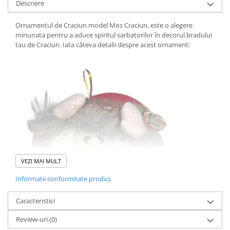
Descriere
Pistoale cu apa
Articole pentru Copii
Ornamentul de Craciun model Mos Craciun, este o alegere
Articole Diverse copii
minunata pentru a aduce spiritul sarbatorilor în decorul bradului
tau de Craciun. Iata câteva detalii despre acest ornament:
Articole diverse pentru copii
Covorase de joaca
Genti, Portofele, Penare
Ingrijire Unghii
Jucarii Creative
Jucarii pentru copii
Jucarii si Jocuri
VEZI MAI MULT
Jucarii si Jocuri
Markere si Set Desen
Informatii conformitate produs
Markere si Set Desen
Caracteristici
Scaune de masa bebe
Review-uri
(0)
Articole Petrecere