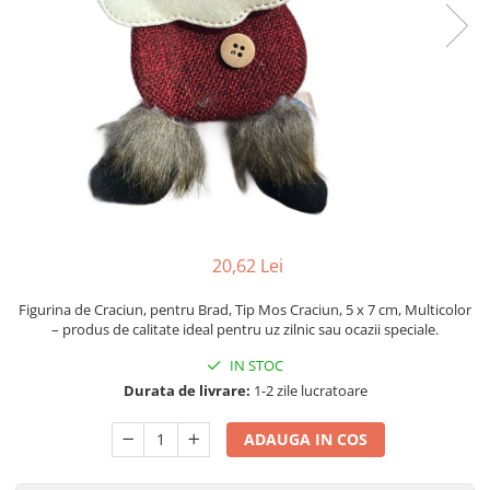
Pahare, Sticle si Cani
Ustensile pentru Bucătărie
Ustensile pentru Bucătărie
Veselă pentru Masă
Articole pentru Casa si Curatenie
Accesorii Ingrijire Casa
Cutii depozitare
Diverse Casa
Incalzire si climatizare
20,62 Lei
Lumanari
Maturi, Perii, Mopuri si Galeti
Figurina de Craciun, pentru Brad, Tip Mos Craciun, 5 x 7 cm, Multicolor
Perne Voiaj, Paturi si Textile
– produs de calitate ideal pentru uz zilnic sau ocazii speciale.
Produse ingrijire incaltaminte
IN STOC
Radiatoare si Seminee electrice
Durata de livrare:
1-2 zile lucratoare
Steaguri
Tapet 3D Autoadeziv
ADAUGA IN COS
Umidificatoare