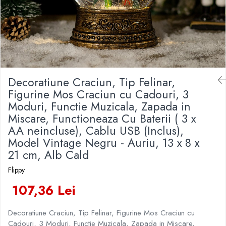
Veselă pentru Masă
Kendama Rubber Grip V3 Cupe
Baloane Latex
Iluminat Festiv
Mari
Articole pentru Casa si Curatenie
Baloane si Accesorii Absolvire
Instalatii de Craciun
Kendama Silken V3 King Size
Accesorii Ingrijire Casa
Baloane si Accesorii Halloween
Liniar / Sir
Cutii depozitare
Kendama Super Sticky V2 Cupe
Banda adeziva
Mari
Ornamente Brad
Diverse Casa
Confetti
Incalzire si climatizare
Suport Decorativ Lumanare
Decoratiune Craciun, Tip Felinar,
Costume si Deghizare
Lumanari
Figurine Mos Craciun cu Cadouri, 3
Maturi, Perii, Mopuri si Galeti
Fete Masa si Perdele Franjurate
Moduri, Functie Muzicala, Zapada in
Perne Voiaj, Paturi si Textile
Miscare, Functioneaza Cu Baterii ( 3 x
Lumanari si Toppere
Produse Curatenie
AA neincluse), Cablu USB (Inclus),
Pompe Baloane
Produse ingrijire incaltaminte
Model Vintage Negru - Auriu, 13 x 8 x
Seturi si Arcade Baloane
Radiatoare si Seminee electrice
21 cm, Alb Cald
Tematica Nunta
Steaguri
Flippy
Tapet 3D Autoadeziv
107,36 Lei
Umidificatoare
Uscatoare si Standere Haine
Decoratiune Craciun, Tip Felinar, Figurine Mos Craciun cu
Articole pentru Gradina si Bricolaj
Cadouri, 3 Moduri, Functie Muzicala, Zapada in Miscare,