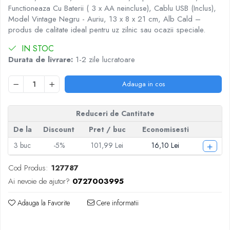
Articole pentru Iluminat
Functioneaza Cu Baterii ( 3 x AA neincluse), Cablu USB (Inclus),
Model Vintage Negru - Auriu, 13 x 8 x 21 cm, Alb Cald –
Corpuri de iluminat
produs de calitate ideal pentru uz zilnic sau ocazii speciale.
Lampi de veghe
IN STOC
Articole si, Echipamente pentru
Transport şi Ridicat
Durata de livrare:
1-2 zile lucratoare
Pelerine, Umbrele si Accesorii
Adauga in cos
Videoproiectoare
Reduceri de Cantitate
De la
Discount
Pret
/ buc
Economisesti
+
3
buc
-5%
101,99 Lei
16,10 Lei
Cod Produs:
127787
Ai nevoie de ajutor?
0727003995
Adauga la Favorite
Cere informatii