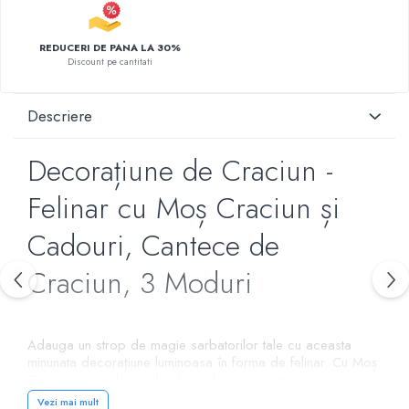
REDUCERI DE PANA LA 30%
Discount pe cantitati
Descriere
Decorațiune de Craciun -
Felinar cu Moș Craciun și
Cadouri, Cantece de
Craciun, 3 Moduri
Adauga un strop de magie sarbatorilor tale cu aceasta
minunata decorațiune luminoasa în forma de felinar. Cu Moș
Craciun și sacul sau plin de cadouri, aceasta piesa
decorativa aduce o nota de caldura și veselie în orice colț
Vezi mai mult