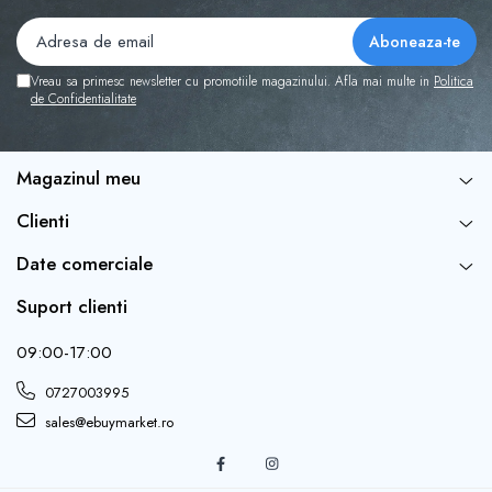
un aspect vintage, acest felinar adauga o nota
eleganta și sofisticata oricarui decor de sarbatoare.
Vreau sa primesc newsletter cu promotiile magazinului. Afla mai multe in
Politica
de Confidentialitate
Funcții Luminoase și Muzicale:
Dotat cu lumini LED
care emana o lumina alba calda și cu melodii clasice
de Craciun, felinarul contribuie la crearea unui mediu
Magazinul meu
plin de veselie și nostalgie.
Clienti
Date comerciale
Efect Animat de Ninsoare:
Interiorul felinarului
include un efect de ninsoare animat, oferind o
Suport clienti
experiența vizuala captivanta și aducând un plus de
farmec sarbatorilor.
09:00-17:00
0727003995
sales@ebuymarket.ro
Materiale Durabile și de Calitate:
Fabricat din
plastic rezistent și componente electronice de înalta
calitate, aceasta decorațiune este proiectata pentru a