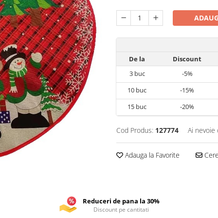
ADAUG
De la
Discount
3
buc
-5%
10
buc
-15%
15
buc
-20%
Cod Produs:
127774
Ai nevoie 
Adauga la Favorite
Cere 
Reduceri de pana la 30%
Discount pe cantitati