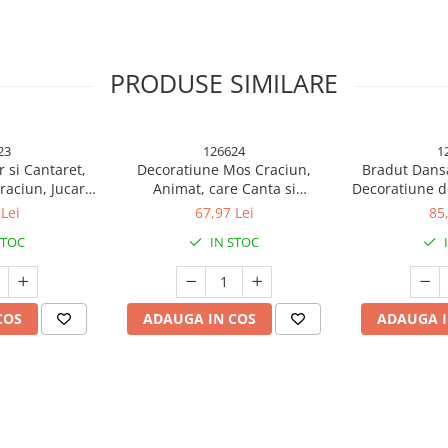
PRODUSE SIMILARE
23
126624
1
 si Cantaret,
Decoratiune Mos Craciun,
Bradut Dansa
raciun, Jucarie
Animat, care Canta si
Decoratiune de
 cm Inaltime,
Danseaza, cu Saculet, pe Ren,
Interactiva
Lei
67,97 Lei
85
de
Imbracat Festiv, 28x21x10 cm,
Lumini, 25 cm
STOC
IN STOC
Rosu
, având un design multicolor,
COS
ADAUGA IN COS
ADAUGA I
 amplasat bradul. Cu un diametru
deaua de ace și alte resturi.