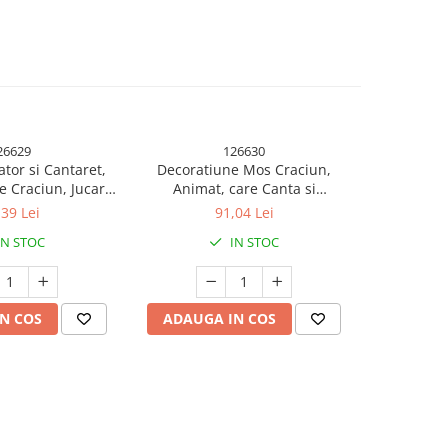
26629
126630
tor si Cantaret,
Decoratiune Mos Craciun,
Decorat
 Craciun, Jucarie
Animat, care Canta si
Animat
, cu Chitara, cu
Danseaza, cu Saxofon, Imbracat
Danseaza,
,39 Lei
91,04 Lei
 Inaltime, Verde
Festiv, 25 cm Inaltime, Rosu
Festiv, 20x
IN STOC
IN STOC
N COS
ADAUGA IN COS
ADAUG