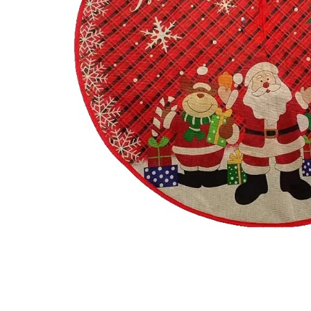
Pahare, Sticle si Cani
Ustensile pentru Bucătărie
Ustensile pentru Bucătărie
Veselă pentru Masă
Articole pentru Casa si Curatenie
Accesorii Ingrijire Casa
Cutii depozitare
Diverse Casa
Incalzire si climatizare
Lumanari
Maturi, Perii, Mopuri si Galeti
Perne Voiaj, Paturi si Textile
Produse Curatenie
Produse ingrijire incaltaminte
Radiatoare si Seminee electrice
Steaguri
Tapet 3D Autoadeziv