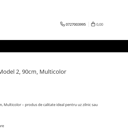
0727003995
0,00
Model 2, 90cm, Multicolor
 Multicolor – produs de calitate ideal pentru uz zilnic sau
are