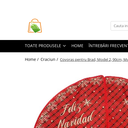
Toate Produsele
Casa si Bricolaj
Accesorii Birou si Consumabile
TOATE PRODUSELE
HOME
ÎNTREBĂRI FRECVEN
Articole pentru Animale
Articole pentru baie
Home /
Craciun /
Covoras pentru Brad, Model 2, 90cm, Mu
Articole pentru Bucatarie
Accesorii Bucătărie
Dozatoare Condimente
Forme cuburi de gheata
Genti Termoizolante Mancare
Organizatoare si Depozitare
Bucatarie
Organizatoare si Depozitare
Bucatarie