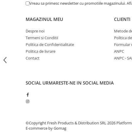
Vreau sa primesc newsletter cu promotiile magazinului. Af
Articole Petrecere
Culoare:
Multicolor
Accesorii Baloane
MAGAZINUL MEU
CLIENTI
Material:
Textil durabil, ușor de curațat
Accesorii Petrecere
Despre noi
Metode de
Articole Petrecere
Design:
Imprimeu festiv, ideal pentru Craciun
Termeni si Conditii
Politica d
Articole Servire Masa
Utilizare:
Plasare sub bradul de Craciun, pentru decor 
Politica de Confidentialitate
Formular 
Baloane Folie
Politica de livrare
ANPC
Contact
ANPC - SA
Caracteristici Cheie
Baloane Coronita
Baloane cu Suport
Baloane Tip Bratara
Design Festiv:
Model vesel, perfect pentru sarbatorile 
Cifre
SOCIAL
URMARESTE-NE IN SOCIAL MEDIA
Protecție pentru Podea:
Ajuta la colectarea acelor d
Figurine si Baloane 3D
Litere
Instalare Ușoara:
Simplu de așezat și de fixat la baza 
Seturi Baloane Folie
Tematica Fata/Baiat
Baloane Latex
©Copyright Fresh Products & Distribution SRL 2026
Platform
E-commerce by Gomag
Baloane si Accesorii Absolvire