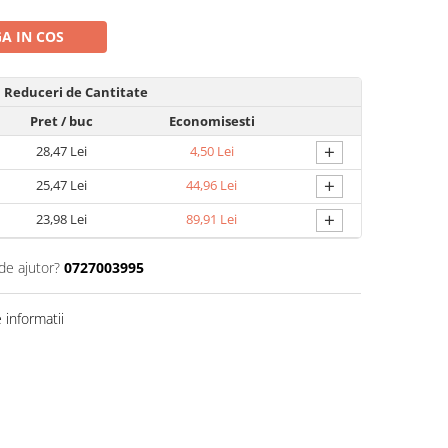
A IN COS
Reduceri de Cantitate
Pret
/ buc
Economisesti
+
28,47 Lei
4,50 Lei
+
25,47 Lei
44,96 Lei
+
23,98 Lei
89,91 Lei
de ajutor?
0727003995
informatii