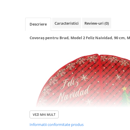
Umidificatoare
Uscatoare si Standere Haine
Articole pentru Gradina si Bricolaj
Caracteristici
Review-uri
(0)
Descriere
Articole pentru Iluminat
Corpuri de iluminat
Covoraș pentru Brad, Model 2 Feliz Naividad, 90 cm, M
Lampi de veghe
Articole si, Echipamente pentru
Transport şi Ridicat
Pelerine, Umbrele si Accesorii
Videoproiectoare
Accesorii Auto
Accesorii Auto
Kit-uri Siguranţă Auto
Suporti auto
VEZI MAI MULT
Accesorii biciclete
Ochelari de Protecţie
Informatii conformitate produs