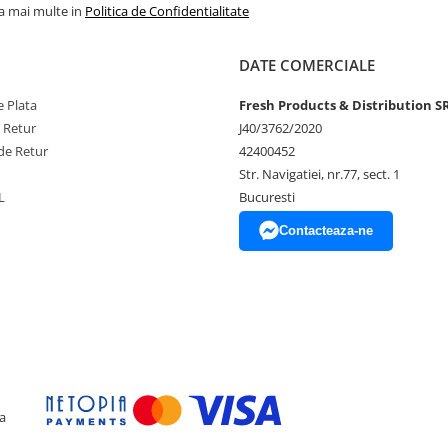
la mai multe in
Politica de Confidentialitate
DATE COMERCIALE
 Plata
Fresh Products & Distribution S
e Retur
J40/3762/2020
și protecție
de Retur
42400452
Str. Navigatiei, nr.77, sect. 1
L
Bucuresti
Contacteaza-ne
de iarna.
e brad și protejeaza podeaua.
bradului.
a