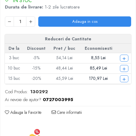
IN STOC
Articole pentru Iluminat
Durata de livrare:
1-2 zile lucratoare
Corpuri de iluminat
Lampi de veghe
Adauga in cos
Articole si, Echipamente pentru
Transport şi Ridicat
Reduceri de Cantitate
Pelerine, Umbrele si Accesorii
De la
Discount
Pret
/ buc
Economisesti
Videoproiectoare
+
3
buc
-5%
54,14 Lei
8,55 Lei
+
10
buc
-15%
48,44 Lei
85,49 Lei
+
15
buc
-20%
45,59 Lei
170,97 Lei
Cod Produs:
130292
Ai nevoie de ajutor?
0727003995
Adauga la Favorite
Cere informatii