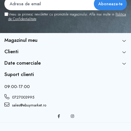
Realizat dintr-o combinație de plastic și textile, inclusiv
Vreau sa primesc newsletter cu promotiile magazinului. Afla mai multe in
Politica
vinil, catifea și plus, ceea ce îl face durabil și potrivit atât
de Confidentialitate
pentru utilizarea în interior, cât și în exterior.
Magazinul meu
Dimensiuni și Greutate:
Clienti
Date comerciale
Dimensiune produs:
30 x 17 x 10 cm, ideal pentru a
Suport clienti
fi amplasat în diverse locuri din casa sau gradina.
09:00-17:00
Dimensiune ambalaj:
30 x 20 x 10 cm.
0727003995
Greutate:
200 g, ușor de manevrat și de amplasat.
sales@ebuymarket.ro
Utilizare Versatila: