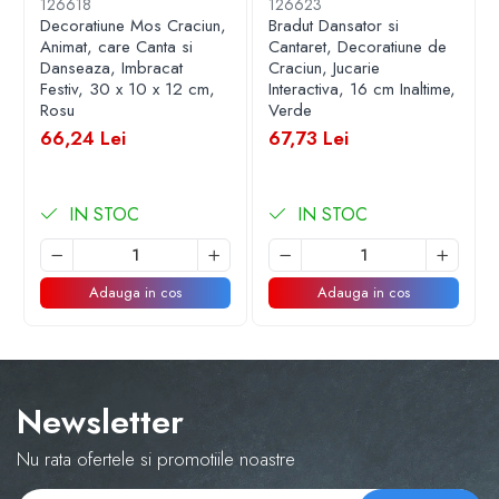
126618
126623
combinație de materiale de calitate, precum plastic, vinil,
Decoratiune Mos Craciun,
Bradut Dansator si
catifea și plus, care îi confera un aspect detaliat și placut.
Animat, care Canta si
Cantaret, Decoratiune de
Danseaza, Imbracat
Craciun, Jucarie
Festiv, 30 x 10 x 12 cm,
Interactiva, 16 cm Inaltime,
Caracteristici Cheie:
Rosu
Verde
66,24 Lei
67,73 Lei
IN STOC
IN STOC
Design Festiv:
Adauga in cos
Adauga in cos
Moș Craciun este prezentat ținând un buchet de flori și
lemne la brat, oferind un detaliu unic care adauga un
plus de veselie și caldura decorului de sarbatori.
Newsletter
Materiale de Calitate:
Nu rata ofertele si promotiile noastre