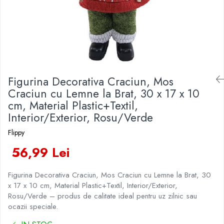
Veselă pentru Masă
Kendama Rubber Grip V3 Cupe
Baloane Latex
Iluminat Festiv
Mari
Articole pentru Casa si Curatenie
Baloane si Accesorii Absolvire
Instalatii de Craciun
Kendama Silken V3 King Size
Accesorii Ingrijire Casa
Baloane si Accesorii Halloween
Liniar / Sir
Cutii depozitare
Kendama Super Sticky V2 Cupe
Banda adeziva
Mari
Ornamente Brad
Diverse Casa
Confetti
Incalzire si climatizare
Suport Decorativ Lumanare
Figurina Decorativa Craciun, Mos
Costume si Deghizare
Lumanari
Craciun cu Lemne la Brat, 30 x 17 x 10
Maturi, Perii, Mopuri si Galeti
Fete Masa si Perdele Franjurate
cm, Material Plastic+Textil,
Perne Voiaj, Paturi si Textile
Interior/Exterior, Rosu/Verde
Lumanari si Toppere
Produse Curatenie
Pompe Baloane
Flippy
Produse ingrijire incaltaminte
Seturi si Arcade Baloane
56,99 Lei
Radiatoare si Seminee electrice
Tematica Nunta
Steaguri
Figurina Decorativa Craciun, Mos Craciun cu Lemne la Brat, 30
Tapet 3D Autoadeziv
x 17 x 10 cm, Material Plastic+Textil, Interior/Exterior,
Umidificatoare
Rosu/Verde – produs de calitate ideal pentru uz zilnic sau
Uscatoare si Standere Haine
ocazii speciale.
Articole pentru Gradina si Bricolaj