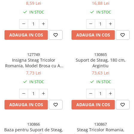
8,59 Lei
16,88 Lei
Articole pentru Gradina si Bricolaj
IN STOC
IN STOC
Articole pentru Iluminat
Corpuri de iluminat
Lampi de veghe
ADAUGA IN COS
ADAUGA IN COS
Articole si, Echipamente pentru
Transport şi Ridicat
127749
130865
Pelerine, Umbrele si Accesorii
Insigna Steag Tricolor
Suport de Steag, 180 cm,
Videoproiectoare
Romania, Model Brosa cu Ac
Argintiu
de Siguranta, 20x20 mm
7,73 Lei
73,63 Lei
IN STOC
IN STOC
ADAUGA IN COS
ADAUGA IN COS
130866
130867
Baza pentru Suport de Steag,
Steag Tricolor Romania,