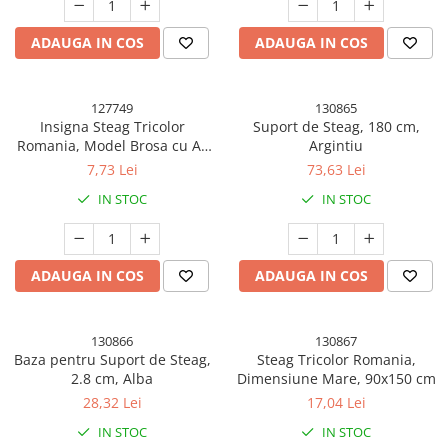
Uscatoare si Standere Haine
Articole pentru Gradina si Bricolaj
ADAUGA IN COS
ADAUGA IN COS
Articole pentru Iluminat
Corpuri de iluminat
127749
130865
Lampi de veghe
Insigna Steag Tricolor
Suport de Steag, 180 cm,
Articole si, Echipamente pentru
Romania, Model Brosa cu Ac
Argintiu
Transport şi Ridicat
de Siguranta, 20x20 mm
7,73 Lei
73,63 Lei
Pelerine, Umbrele si Accesorii
IN STOC
IN STOC
Videoproiectoare
Accesorii Auto
ADAUGA IN COS
ADAUGA IN COS
Accesorii Auto
Kit-uri Siguranţă Auto
130866
130867
Suporti auto
Baza pentru Suport de Steag,
Steag Tricolor Romania,
Accesorii biciclete
2.8 cm, Alba
Dimensiune Mare, 90x150 cm
Ochelari de Protecţie
28,32 Lei
17,04 Lei
IN STOC
IN STOC
Articole de plaja