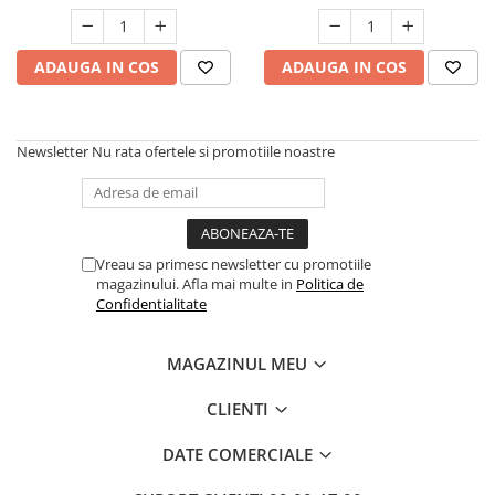
Pistoale cu apa
Articole pentru Copii
ADAUGA IN COS
ADAUGA IN COS
Articole Diverse copii
Articole diverse pentru copii
Covorase de joaca
Newsletter
Nu rata ofertele si promotiile noastre
Genti, Portofele, Penare
Ingrijire Unghii
Jucarii Creative
Vreau sa primesc newsletter cu promotiile
Jucarii pentru copii
magazinului. Afla mai multe in
Politica de
Confidentialitate
Jucarii si Jocuri
Jucarii si Jocuri
MAGAZINUL MEU
Markere si Set Desen
CLIENTI
Markere si Set Desen
Scaune de masa bebe
DATE COMERCIALE
Articole Petrecere