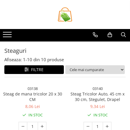
Toate Produsele
Casa si Bricolaj
Accesorii Birou si Consumabile
Articole pentru Animale
Steaguri
Articole pentru baie
Afiseaza:
1-
10
din
10
produse
Articole pentru Bucatarie
FILTRE
Accesorii Bucătărie
Dozatoare Condimente
03138
03140
Forme cuburi de gheata
Steag de mana tricolor 20 x 30
Steag Tricolor Auto, 45 cm x
Genti Termoizolante Mancare
CM
30 cm, Stegulet, Drapel
Organizatoare si Depozitare
8,06 Lei
9,34 Lei
Bucatarie
IN STOC
IN STOC
Organizatoare si Depozitare
Bucatarie