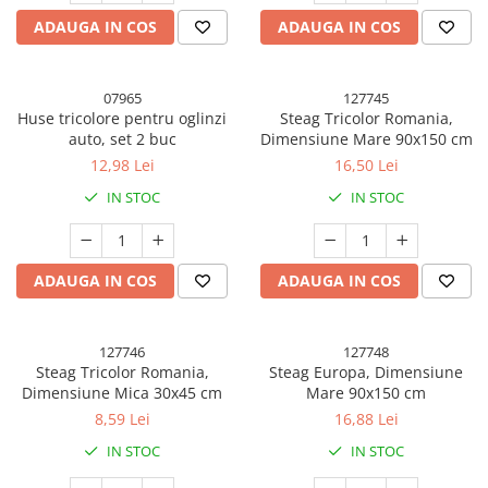
Pahare, Sticle si Cani
ADAUGA IN COS
ADAUGA IN COS
Ustensile pentru Bucătărie
Ustensile pentru Bucătărie
Veselă pentru Masă
07965
127745
Huse tricolore pentru oglinzi
Steag Tricolor Romania,
Articole pentru Casa si Curatenie
auto, set 2 buc
Dimensiune Mare 90x150 cm
Accesorii Ingrijire Casa
12,98 Lei
16,50 Lei
Cutii depozitare
IN STOC
IN STOC
Diverse Casa
Incalzire si climatizare
Lumanari
ADAUGA IN COS
ADAUGA IN COS
Maturi, Perii, Mopuri si Galeti
Perne Voiaj, Paturi si Textile
Produse ingrijire incaltaminte
127746
127748
Steag Tricolor Romania,
Steag Europa, Dimensiune
Radiatoare si Seminee electrice
Dimensiune Mica 30x45 cm
Mare 90x150 cm
Steaguri
8,59 Lei
16,88 Lei
Tapet 3D Autoadeziv
IN STOC
IN STOC
Umidificatoare