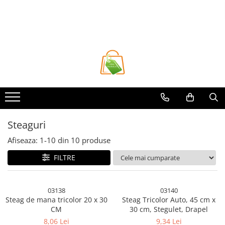
Toate Produsele
Casa si Bricolaj
Accesorii Birou si Consumabile
Articole pentru Animale
Articole pentru baie
Articole pentru Bucatarie
Steaguri
Accesorii Bucătărie
Afiseaza:
1-
10
din
10
produse
Dozatoare Condimente
Forme cuburi de gheata
FILTRE
Genti Termoizolante Mancare
Organizatoare si Depozitare
03138
03140
Bucatarie
Steag de mana tricolor 20 x 30
Steag Tricolor Auto, 45 cm x
Organizatoare si Depozitare
CM
30 cm, Stegulet, Drapel
Bucatarie
8,06 Lei
9,34 Lei