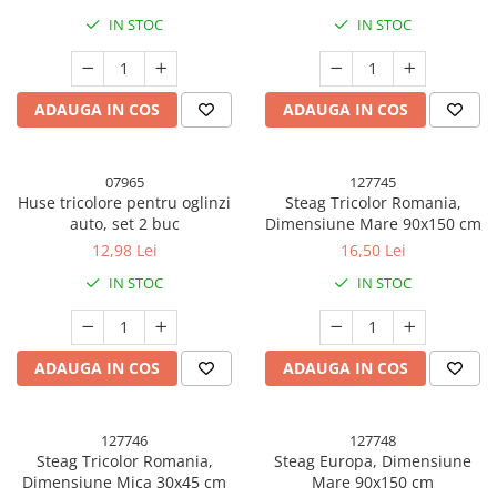
Pahare, Sticle si Cani
IN STOC
IN STOC
Ustensile pentru Bucătărie
Ustensile pentru Bucătărie
Veselă pentru Masă
ADAUGA IN COS
ADAUGA IN COS
Articole pentru Casa si Curatenie
Accesorii Ingrijire Casa
07965
127745
Cutii depozitare
Huse tricolore pentru oglinzi
Steag Tricolor Romania,
Diverse Casa
auto, set 2 buc
Dimensiune Mare 90x150 cm
Incalzire si climatizare
12,98 Lei
16,50 Lei
Lumanari
IN STOC
IN STOC
Maturi, Perii, Mopuri si Galeti
Perne Voiaj, Paturi si Textile
Produse Curatenie
ADAUGA IN COS
ADAUGA IN COS
Produse ingrijire incaltaminte
Radiatoare si Seminee electrice
127746
127748
Steaguri
Steag Tricolor Romania,
Steag Europa, Dimensiune
Tapet 3D Autoadeziv
Dimensiune Mica 30x45 cm
Mare 90x150 cm