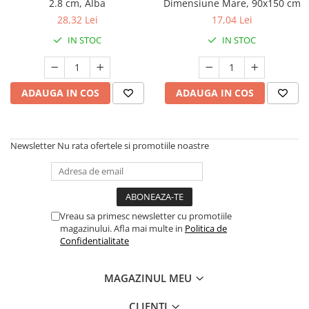
2.8 cm, Alba
Dimensiune Mare, 90x150 cm
Articole de plaja
28,32 Lei
17,04 Lei
Pistoale cu apa
IN STOC
IN STOC
Articole pentru Copii
Articole Diverse copii
Articole diverse pentru copii
ADAUGA IN COS
ADAUGA IN COS
Covorase de joaca
Genti, Portofele, Penare
Newsletter
Nu rata ofertele si promotiile noastre
Ingrijire Unghii
Jucarii Creative
Jucarii pentru copii
Jucarii si Jocuri
Vreau sa primesc newsletter cu promotiile
magazinului. Afla mai multe in
Politica de
Jucarii si Jocuri
Confidentialitate
Markere si Set Desen
MAGAZINUL MEU
Markere si Set Desen
Scaune de masa bebe
CLIENTI