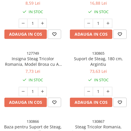
Umidificatoare
8,59 Lei
16,88 Lei
Uscatoare si Standere Haine
IN STOC
IN STOC
Articole pentru Gradina si Bricolaj
Articole pentru Iluminat
ADAUGA IN COS
ADAUGA IN COS
Corpuri de iluminat
Lampi de veghe
Articole si, Echipamente pentru
127749
130865
Transport şi Ridicat
Insigna Steag Tricolor
Suport de Steag, 180 cm,
Romania, Model Brosa cu Ac
Argintiu
Pelerine, Umbrele si Accesorii
de Siguranta, 20x20 mm
7,73 Lei
73,63 Lei
Videoproiectoare
IN STOC
IN STOC
Accesorii Auto
Accesorii Auto
Kit-uri Siguranţă Auto
ADAUGA IN COS
ADAUGA IN COS
Suporti auto
Accesorii biciclete
130866
130867
Ochelari de Protecţie
Baza pentru Suport de Steag,
Steag Tricolor Romania,