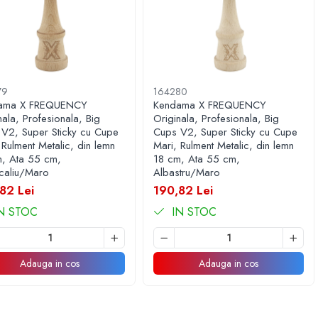
79
164280
ama X FREQUENCY
Kendama X FREQUENCY
nala, Profesionala, Big
Originala, Profesionala, Big
V2, Super Sticky cu Cupe
Cups V2, Super Sticky cu Cupe
 Rulment Metalic, din lemn
Mari, Rulment Metalic, din lemn
, Ata 55 cm,
18 cm, Ata 55 cm,
caliu/Maro
Albastru/Maro
82 Lei
190,82 Lei
N STOC
IN STOC
Adauga in cos
Adauga in cos