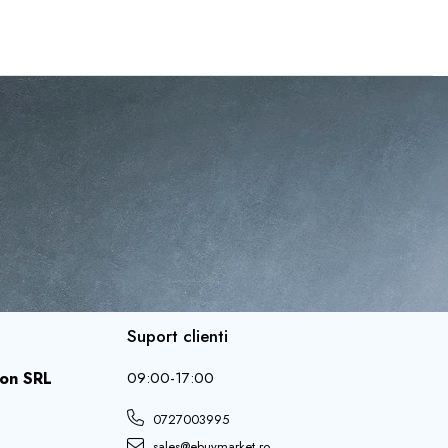
Suport clienti
ion SRL
09:00-17:00
0727003995
sales@ebuymarket.ro