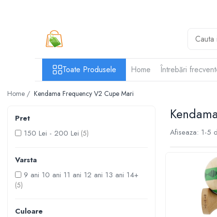
Toate Produsele
Casa si Bricolaj
Accesorii Birou si Consumabile
Toate Produsele
Home
Întrebări frecven
Articole pentru Animale
Home /
Kendama Frequency V2 Cupe Mari
Articole pentru baie
Articole pentru Bucatarie
Kendama
Pret
Accesorii Bucătărie
Afiseaza:
1-
5
d
150 Lei - 200 Lei
(5)
Dozatoare Condimente
Forme cuburi de gheata
Varsta
Genti Termoizolante Mancare
9 ani 10 ani 11 ani 12 ani 13 ani 14+
Organizatoare si Depozitare Bucatarie
(5)
Organizatoare si Depozitare Bucatarie
Pahare, Sticle si Cani
Culoare
Ustensile pentru Bucătărie