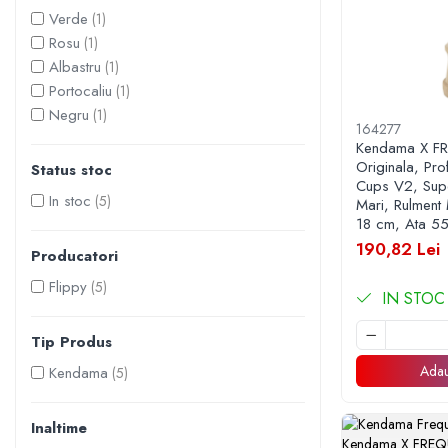
Ustensile pentru Bucătărie
Verde
(1)
Rosu
(1)
Veselă pentru Masă
Albastru
(1)
Articole pentru Casa si Curatenie
Portocaliu
(1)
Accesorii Ingrijire Casa
Negru
(1)
Cutii depozitare
164277
Kendama X 
Diverse Casa
Originala, Pro
Status stoc
Incalzire si climatizare
Cups V2, Supe
In stoc
(5)
Mari, Rulment 
Lumanari
18 cm, Ata 5
Maturi, Perii, Mopuri si Galeti
190,82 Lei
Producatori
Perne Voiaj, Paturi si Textile
Produse Curatenie
Flippy
(5)
IN STOC
Produse ingrijire incaltaminte
Radiatoare si Seminee electrice
Tip Produs
Steaguri
Adau
Kendama
(5)
Tapet 3D Autoadeziv
Umidificatoare
Inaltime
Uscatoare si Standere Haine