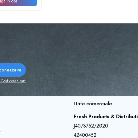
ga in cos
 Confidentialitate
Date comerciale
Fresh Products & Distribut
J40/3762/2020
r
42400452