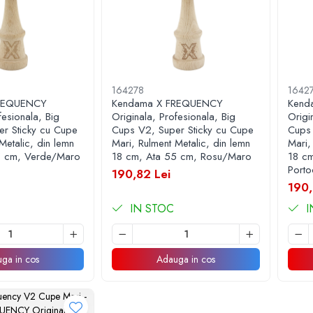
164278
1642
FREQUENCY
Kendama X FREQUENCY
Kend
fesionala, Big
Originala, Profesionala, Big
Origi
r Sticky cu Cupe
Cups V2, Super Sticky cu Cupe
Cups 
Metalic, din lemn
Mari, Rulment Metalic, din lemn
Mari,
5 cm, Verde/Maro
18 cm, Ata 55 cm, Rosu/Maro
18 cm
Porto
190,82 Lei
190,
IN STOC
I
ga in cos
Adauga in cos